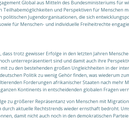
ngagement Global aus Mitteln des Bundesministeriums für w
n Teilhabemöglichkeiten und Perspektiven für Menschen mit
 politischen Jugendorganisationen, die sich entwicklungspolit
owie für Menschen- und individuelle Freiheitrechte engagi
 dass trotz gewisser Erfolge in den letzten Jahren Mensche
och unterrepräsentiert sind und damit auch ihre Perspekti
 mit zu den bestehenden großen Ungleichheiten in der interna
deutschen Politik zu wenig Gehör finden, was wiederum zum 
ltierenden Forderungen afrikanischer Staaten nach mehr Mi
nes ganzen Kontinents in entscheidenden globalen Fragen ver
folge zu größerer Repräsentanz von Menschen mit Migrations
durch aktuelle Rechtstrends wieder ernsthaft bedroht. Umso
önnen, damit nicht auch noch in den demokratischen Parte