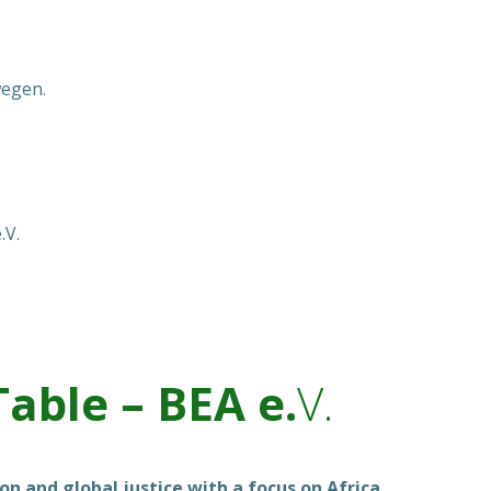
wegen.
.V.
Table – BEA e.
V.
n and global justice with a focus on Africa