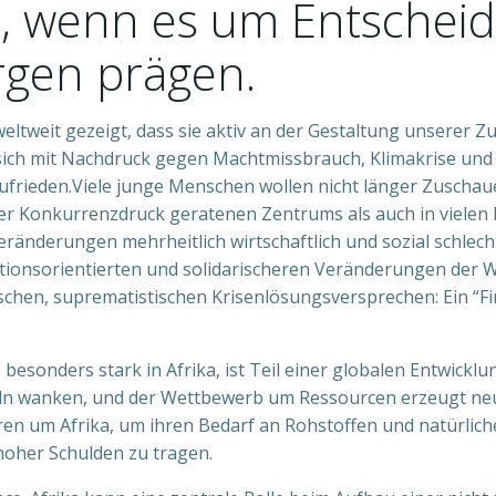
, wenn es um Entscheid
rgen prägen.
ltweit gezeigt, dass sie aktiv an der Gestaltung unserer Z
ich mit Nachdruck gegen Machtmissbrauch, Klimakrise und Un
zufrieden.Viele junge Menschen wollen nicht länger Zuschaue
r Konkurrenzdruck geratenen Zentrums als auch in vielen L
eränderungen mehrheitlich wirtschaftlich und sozial schlecht
ationsorientierten und solidarischeren Veränderungen der W
schen, suprematistischen Krisenlösungsversprechen: Ein “Fi
sonders stark in Afrika, ist Teil einer globalen Entwicklun
egeln wanken, und der Wettbewerb um Ressourcen erzeugt n
n um Afrika, um ihren Bedarf an Rohstoffen und natürlichen
hoher Schulden zu tragen.