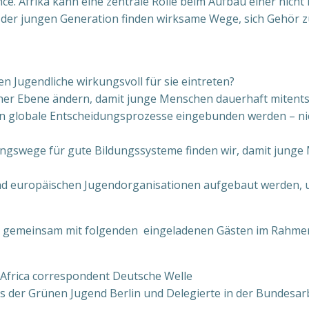
ce. Afrika kann eine zentrale Rolle beim Aufbau einer nic
en der jungen Generation finden wirksame Wege, sich Gehör 
n Jugendliche wirkungsvoll für sie eintreten?
licher Ebene ändern, damit junge Menschen dauerhaft miten
n globale Entscheidungsprozesse eingebunden werden – nich
ungswege für gute Bildungssysteme finden wir, damit jung
nd europäischen Jugendorganisationen aufgebaut werden, u
e gemeinsam mit folgenden eingeladenen Gästen im Rahmen 
t Africa correspondent Deutsche Welle
s der Grünen Jugend Berlin und Delegierte in der Bundesar