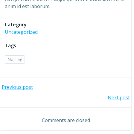
anim id est laborum.
Category
Uncategorized
Tags
No Tag
Post
Previous post
Post
Next post
navigation
navigation
Comments are closed